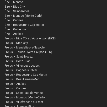
Èze – Menton
Èze – Nice City
Èze – Saint-Tropez
Èze – Monaco (Monte-Carlo)
Èze – Cannes
Èze – Roquebrune-Cap-Martin
Èze – Golfe-Juan
Èze – Antibes
Frejus – Nice Côte d'Azur Airport (NCE)
Frejus – Nice City
Frejus – Mandelieu-la-Napoule
Frejus – Toulon-Hyères Airport (TLN)
Frejus – Saint-Tropez
Frejus – Golfe-Juan
Frejus – Villeneuve-Loubet
Frejus – Cagnes-sur-Mer
Frejus – Roquebrune-Cap-Martin
Frejus – Beaulieu-sur-Mer
Frejus – Antibes
Frejus – Cannes
Frejus – Saint-Paul-de-Vence
Frejus – Monaco (Monte-Carlo)
Frejus – Villefranche-sur-Mer
Frejus – Juan-les-Pins